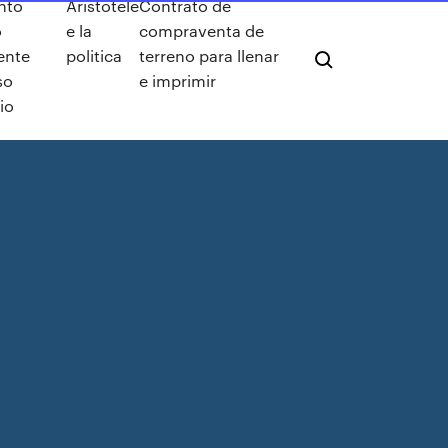
nto
Aristotele
Contrato de
o
e la
compraventa de
ente
politica
terreno para llenar
so
e imprimir
rio