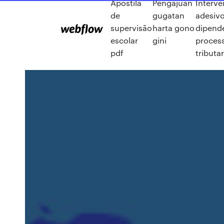
Apostila
Pengajuan
Interve
de
gugatan
adesiv
supervisão
harta gono
dipend
escolar
gini
proces
pdf
tributa