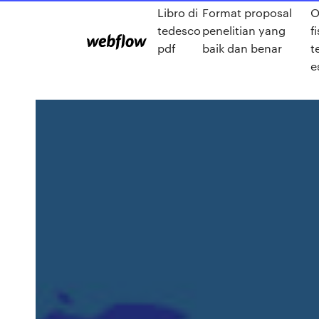
Libro di
Format proposal
O
tedesco
penelitian yang
f
pdf
baik dan benar
t
e