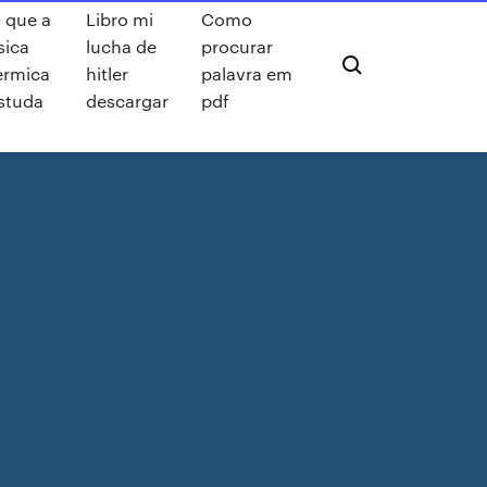
 que a
Libro mi
Como
isica
lucha de
procurar
ermica
hitler
palavra em
studa
descargar
pdf