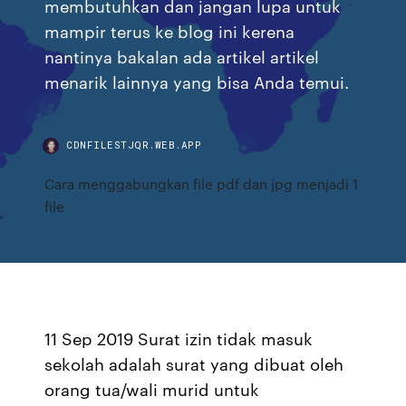
membutuhkan dan jangan lupa untuk
mampir terus ke blog ini kerena
nantinya bakalan ada artikel artikel
menarik lainnya yang bisa Anda temui.
CDNFILESTJQR.WEB.APP
Cara menggabungkan file pdf dan jpg menjadi 1
file
11 Sep 2019 Surat izin tidak masuk
sekolah adalah surat yang dibuat oleh
orang tua/wali murid untuk