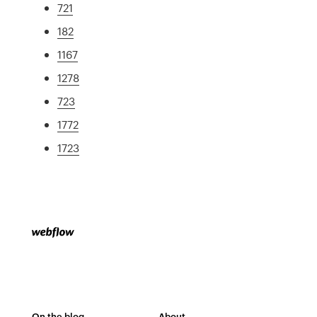
721
182
1167
1278
723
1772
1723
On the blog
About