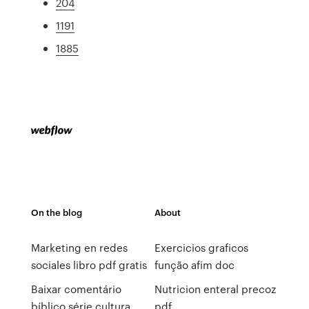
204
1191
1885
On the blog
About
Marketing en redes
Exercicios graficos
sociales libro pdf gratis
função afim doc
Baixar comentário
Nutricion enteral precoz
bíblico série cultura
pdf