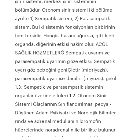
sinir sistemi, merkezi sinir sisteminin
bölümüdür. Otonom sinir sistemi iki bölüme
ayrılır: 1) Sempatik sistem, 2) Parasempatik
sistem. Bu iki sistemin fonksiyonları birbirinin
tam tersidir. Hangisi hasara uğrarsa, gittikleri
organda, diğerinin etkisi hakim olur. ACĠL
SAĞLIK HĠZMETLERĠ Sempatik uyarım ve
parasempatik uyarımın göze etkisi: Sempatik
uyarı göz bebeğini geniĢletir (midriyazis),
parasempatik uyarı ise daraltır (miyozis). ġekil
1.3: Sempatik ve parasempatik sistemin
organlar üzerine etkileri 1.2. Otonom Sinir
Sistemi Ġlaçlarının Sınıflandırılması pecya -
Düşünen Adam Psikiyatri ve Nörolojik Bilimler ...
rında ve adrenal medullanı n lcromofin
hücrelerinde noradrenalin ile birlikte bulunur