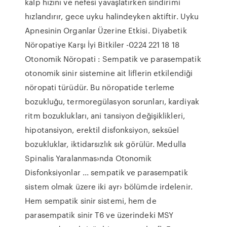
kalp hızını ve nefesi yavaşlatırken sindirimi
hızlandırır, gece uyku halindeyken aktiftir. Uyku
Apnesinin Organlar Üzerine Etkisi. Diyabetik
Nöropatiye Karşı İyi Bitkiler -0224 221 18 18
Otonomik Nöropati : Sempatik ve parasempatik
otonomik sinir sistemine ait liflerin etkilendiği
nöropati türüdür. Bu nöropatide terleme
bozukluğu, termoregülasyon sorunları, kardiyak
ritm bozuklukları, ani tansiyon değişiklikleri,
hipotansiyon, erektil disfonksiyon, seksüel
bozukluklar, iktidarsızlık sık görülür. Medulla
Spinalis Yaralanmas›nda Otonomik
Disfonksiyonlar ... sempatik ve parasempatik
sistem olmak üzere iki ayr› bölümde irdelenir.
Hem sempatik sinir sistemi, hem de
parasempatik sinir T6 ve üzerindeki MSY