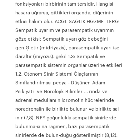
fonksiyonları birbirinin tam tersidir. Hangisi
hasara uğrarsa, gittikleri organda, diğerinin
etkisi hakim olur. ACĠL SAĞLIK HĠZMETLERĠ
Sempatik uyarım ve parasempatik uyarımın
göze etkisi: Sempatik uyarı göz bebeğini
geniĢletir (midriyazis), parasempatik uyarı ise
daraltır (miyozis). ġekil 1.3: Sempatik ve
parasempatik sistemin organlar üzerine etkileri
1.2. Otonom Sinir Sistemi Ġlaçlarının
Sınıflandırılması pecya - Düşünen Adam
Psikiyatri ve Nörolojik Bilimler ... rında ve
adrenal medullanı n lcromofin hücrelerinde
noradrenalin ile birlikte bulunur ve birlikte sal
ınır (7,8). NPY çoğunlukla sempatik sinirlerde
bulunma-sı na rağmen, bazı parasempatik
sinirlerde de bulun-duğu gösterilmiştir (8,12).