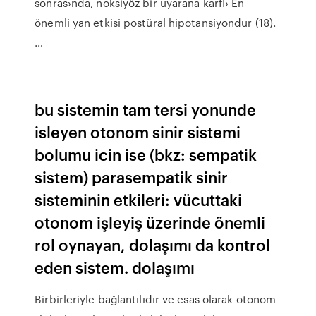
sonras›nda, noksiyöz bir uyarana karﬂ› En
önemli yan etkisi postüral hipotansiyondur (18).
…
bu sistemin tam tersi yonunde
isleyen otonom sinir sistemi
bolumu icin ise (bkz: sempatik
sistem) parasempatik sinir
sisteminin etkileri: vücuttaki
otonom işleyiş üzerinde önemli
rol oynayan, dolaşımı da kontrol
eden sistem. dolaşımı
Birbirleriyle bağlantılıdır ve esas olarak otonom