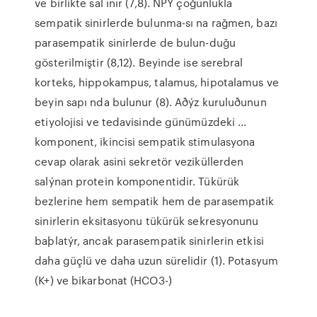
ve birlikte sal ınır (7,8). NPY çoğunlukla
sempatik sinirlerde bulunma-sı na rağmen, bazı
parasempatik sinirlerde de bulun-duğu
gösterilmiştir (8,12). Beyinde ise serebral
korteks, hippokampus, talamus, hipotalamus ve
beyin sapı nda bulunur (8). Aðýz kuruluðunun
etiyolojisi ve tedavisinde günümüzdeki ...
komponent, ikincisi sempatik stimulasyona
cevap olarak asini sekretör veziküllerden
salýnan protein komponentidir. Tükürük
bezlerine hem sempatik hem de parasempatik
sinirlerin eksitasyonu tükürük sekresyonunu
baþlatýr, ancak parasempatik sinirlerin etkisi
daha güçlü ve daha uzun sürelidir (1). Potasyum
(K+) ve bikarbonat (HCO3-)