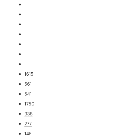
1615
561
541
1750
938
277
145