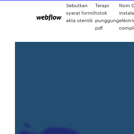
Sebutkan
Terapi
Nom 0
syarat formil
totok
instal
akta otentik
punggung
eléctr
pdf
compl