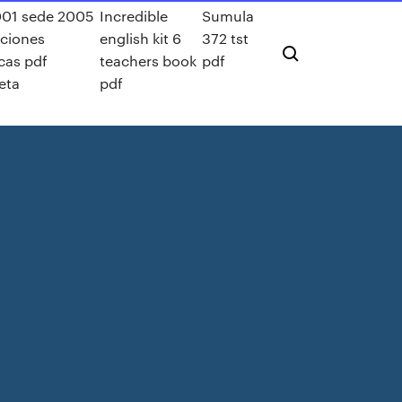
01 sede 2005
Incredible
Sumula
aciones
english kit 6
372 tst
icas pdf
teachers book
pdf
eta
pdf